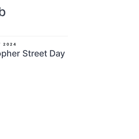
b
T 2024
opher Street Day